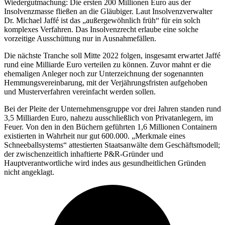
Wiedergutmachung: Die ersten 200 Millionen Euro aus der
Insolvenzmasse fließen an die Gläubiger. Laut Insolvenzverwalter
Dr. Michael Jaffé ist das „außergewöhnlich früh“ für ein solch
komplexes Verfahren. Das Insolvenzrecht erlaube eine solche
vorzeitige Ausschüttung nur in Ausnahmefällen.
Die nächste Tranche soll Mitte 2022 folgen, insgesamt erwartet Jaffé
rund eine Milliarde Euro verteilen zu können. Zuvor mahnt er die
ehemaligen Anleger noch zur Unterzeichnung der sogenannten
Hemmungsvereinbarung, mit der Verjährungsfristen aufgehoben
und Musterverfahren vereinfacht werden sollen.
Bei der Pleite der Unternehmensgruppe vor drei Jahren standen rund
3,5 Milliarden Euro, nahezu ausschließlich von Privatanlegern, im
Feuer. Von den in den Büchern geführten 1,6 Millionen Containern
existierten in Wahrheit nur gut 600.000. „Merkmale eines
Schneeballsystems“ attestierten Staatsanwälte dem Geschäftsmodell;
der zwischenzeitlich inhaftierte P&R-Gründer und
Hauptverantwortliche wird indes aus gesundheitlichen Gründen
nicht angeklagt.