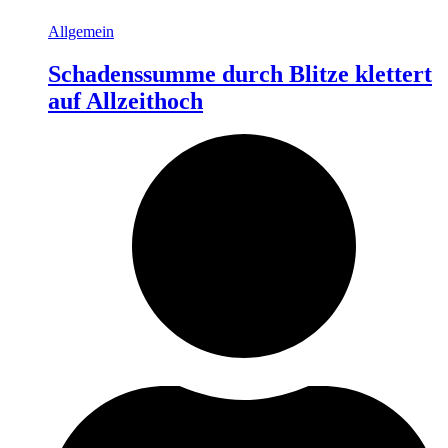
Allgemein
Schadenssumme durch Blitze klettert
auf Allzeithoch