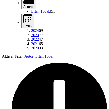
Autoren
Ertan Topal
351
Archiv
2024
69
2023
77
2022
47
2021
65
2020
93
Aktiver Filter:
Autor:
Ertan Topal