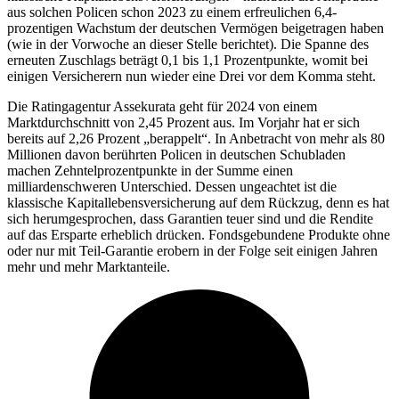
aus solchen Policen schon 2023 zu einem erfreulichen 6,4-
prozentigen Wachstum der deutschen Vermögen beigetragen haben
(wie in der Vorwoche an dieser Stelle berichtet). Die Spanne des
erneuten Zuschlags beträgt 0,1 bis 1,1 Prozentpunkte, womit bei
einigen Versicherern nun wieder eine Drei vor dem Komma steht.
Die Ratingagentur Assekurata geht für 2024 von einem
Marktdurchschnitt von 2,45 Prozent aus. Im Vorjahr hat er sich
bereits auf 2,26 Prozent „berappelt“. In Anbetracht von mehr als 80
Millionen davon berührten Policen in deutschen Schubladen
machen Zehntelprozentpunkte in der Summe einen
milliardenschweren Unterschied. Dessen ungeachtet ist die
klassische Kapitallebensversicherung auf dem Rückzug, denn es hat
sich herumgesprochen, dass Garantien teuer sind und die Rendite
auf das Ersparte erheblich drücken. Fondsgebundene Produkte ohne
oder nur mit Teil-Garantie erobern in der Folge seit einigen Jahren
mehr und mehr Marktanteile.